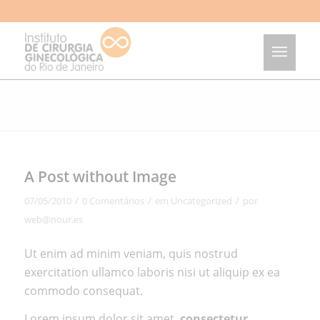
Blog - Últimas notícias
Você está aqui:
Home
/
Uncategorized
/
A Post without Image
A Post without Image
/
/
/
07/05/2010
0 Comentários
em
Uncategorized
por
web@nour.es
Ut enim ad minim veniam, quis nostrud
exercitation ullamco
laboris nisi ut aliquip ex ea
commodo consequat.
Lorem ipsum dolor sit amet,
consectetur