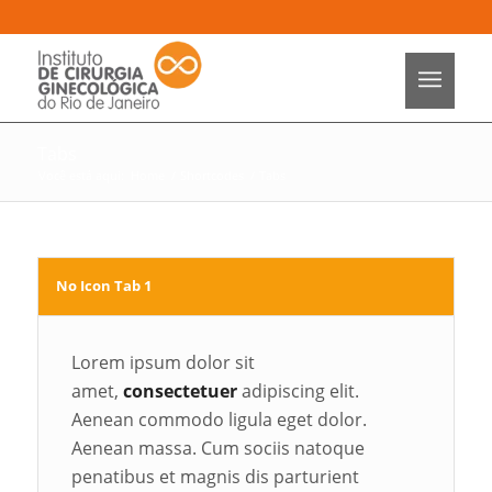
Tabs
Você está aqui:
Home
/
Shortcodes
/
Tabs
No Icon Tab 1
Lorem ipsum dolor sit
amet,
consectetuer
adipiscing elit.
Aenean commodo ligula eget dolor.
Aenean massa. Cum sociis natoque
penatibus et magnis dis parturient